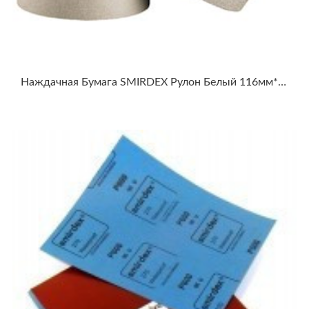
Наждачная Бумага SMIRDEX Рулон Белый 116мм*1-50м WHITE DRY SANTING LINE 510