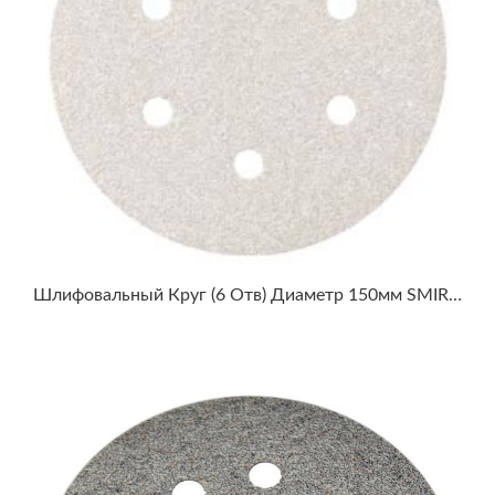
Шлифовальный Круг (6 Отв) Диаметр 150мм SMIRDEX WHITE DRY SANTING LINE 510