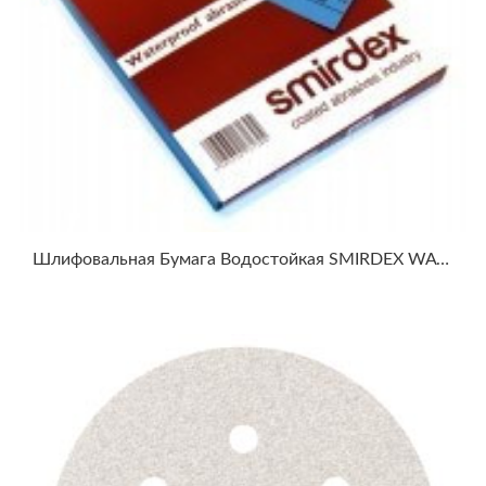
Шлифовальная Бумага Водостойкая SMIRDEX WATERPROOF ABRASIVE PAPER 270