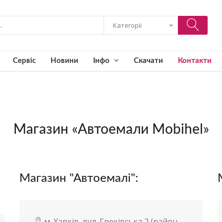
Категорії
Сервіс
Новини
Інфо
Скачати
Контакти
Магазин «Автоемали Mobihel»
Магазин "Автоемалі":
м. Харків, вул. Греківська 2 (район