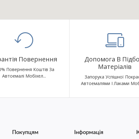
рантія Повернення
Допомога В Підбо
Матеріалів
0% Повернення Коштів За
Автоемалі Мобіхел...
Запорука Успішної Покра
Автоемалями І Лаками Моб
Покупцям
Інформація