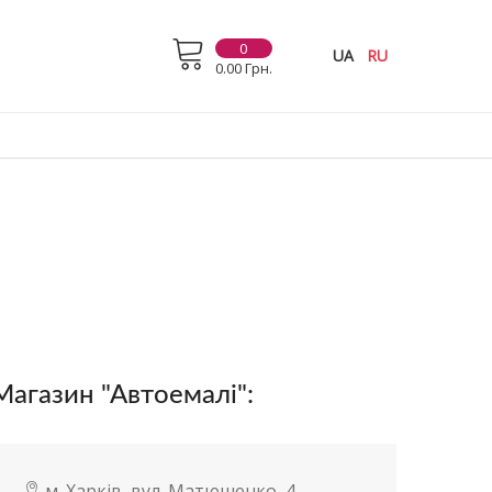
0
UA
RU
0.00 Грн.
Магазин "Автоемалі":
м. Харків, вул. Матюшенко, 4