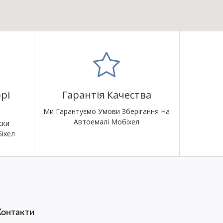
рі
Гарантія Качества
Ми Гарантуємо Умови Зберігання На
Автоемалі Мобіхел
ски
іхел
Контакти