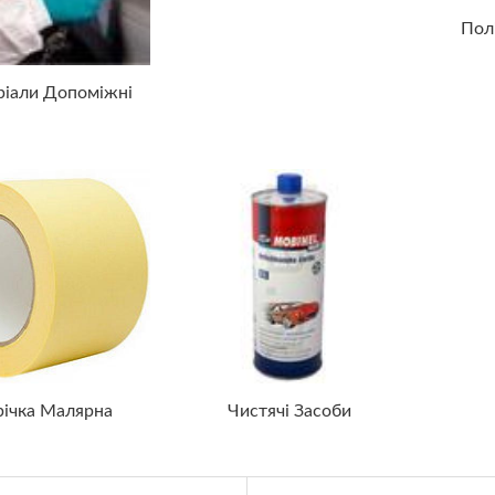
Пол
ріали Допоміжні
річка Малярна
Чистячі Засоби