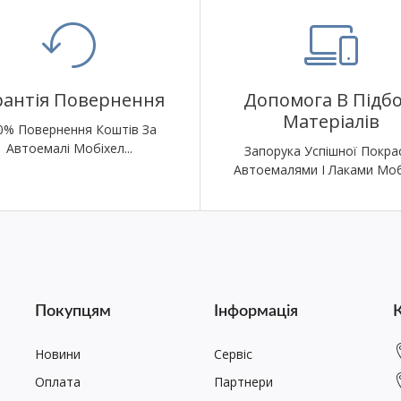
рантія Повернення
Допомога В Підбо
Матеріалів
0% Повернення Коштів За
Автоемалі Мобіхел...
Запорука Успішної Покра
Автоемалями І Лаками Моб
Покупцям
Інформація
Новини
Сервіс
Оплата
Партнери