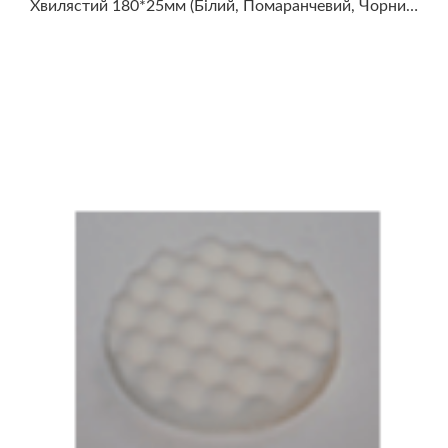
Хвилястий 180*25мм (білий, Помаранчевий, Чорний)