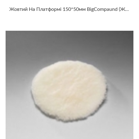
Жовтий На Платформі 150*50мм BigCompaund (жорсткий)