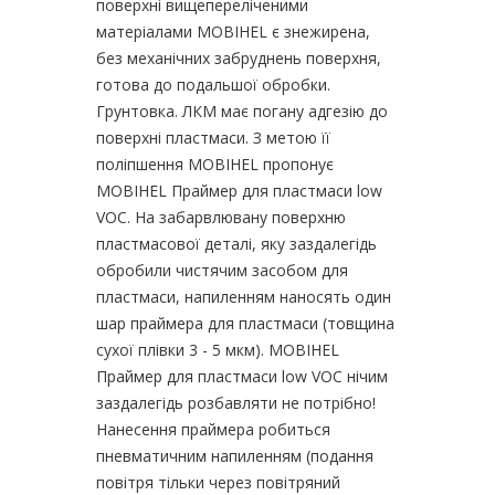
поверхні вищепереліченими
матеріалами MOBIHEL є знежирена,
без механічних забруднень поверхня,
готова до подальшої обробки.
Грунтовка. ЛКМ має погану адгезію до
поверхні пластмаси. З метою її
поліпшення MOBIHEL пропонує
MOBIHEL Праймер для пластмаси low
VOC. На забарвлювану поверхню
пластмасової деталі, яку заздалегідь
обробили чистячим засобом для
пластмаси, напиленням наносять один
шар праймера для пластмаси (товщина
сухої плівки 3 - 5 мкм). MOBIHEL
Праймер для пластмаси low VOC нічим
заздалегідь розбавляти не потрібно!
Нанесення праймера робиться
пневматичним напиленням (подання
повітря тільки через повітряний