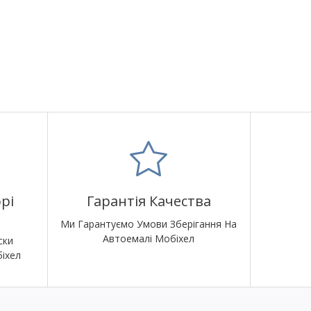
рі
Гарантія Качества
Ми Гарантуємо Умови Зберігання На
Автоемалі Мобіхел
ски
іхел