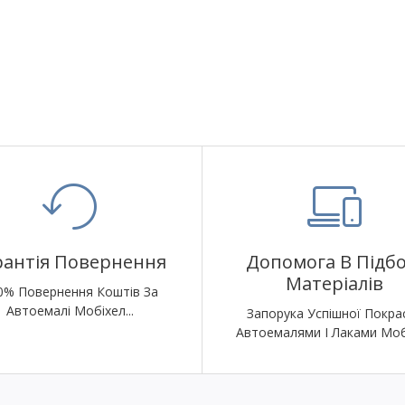
рантія Повернення
Допомога В Підбо
Матеріалів
0% Повернення Коштів За
Автоемалі Мобіхел...
Запорука Успішної Покра
Автоемалями І Лаками Моб