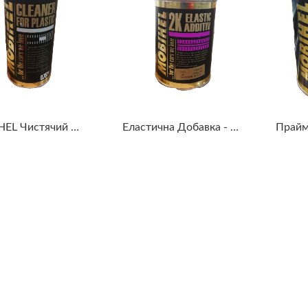
MOBIHEL Чистячий Засіб Для Пластмаси Low VOC
Еластична Добавка - Для 2к Матеріалів