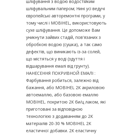
шліфування з водою водостійким
шліфувальним папером; Нині усі ведучі
європейські авторемонтні програми, у
тому числі і MOBIHEL, використовують
сухе шліфування. Це допоможе Вам
уникнути зайвих стадій, пов'язаних з
обробкою водою (сушка), а так само
дефектів, що виникають із-за солей,
що містяться у воді (здуття і
відшарування емалі від грунту).
НАНЕСЕННЯ ПОКРИВНОЙ ЕМАЛІ :
Фарбування робиться, залежно від
бажання, або MOBIHEL 2К акриловою
автоемаллю, або базовою емаллю
MOBIHEL. покритою 2К би/ц лаком, які
приготовані за відповідною
технологією з додаванням до 2К
матеріалів 20-30 % MOBIHEL 2К
еластичної добавки. 2К еластичну