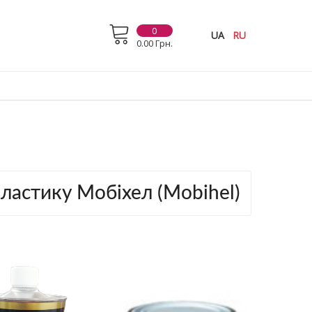
0
UA
RU
0.00 Грн.
ластику Мобіхел (Mobihel)