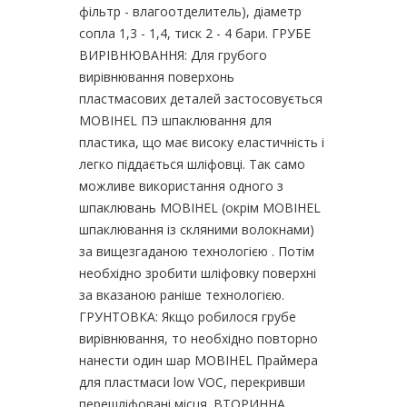
фільтр - влагоотделитель), діаметр
сопла 1,3 - 1,4, тиск 2 - 4 бари. ГРУБЕ
ВИРІВНЮВАННЯ: Для грубого
вирівнювання поверхонь
пластмасових деталей застосовується
MOBIHEL ПЭ шпаклювання для
пластика, що має високу еластичність і
легко піддається шліфовці. Так само
можливе використання одного з
шпаклювань MOBIHEL (окрім MOBIHEL
шпаклювання із скляними волокнами)
за вищезгаданою технологією . Потім
необхідно зробити шліфовку поверхні
за вказаною раніше технологією.
ГРУНТОВКА: Якщо робилося грубе
вирівнювання, то необхідно повторно
нанести один шар MOBIHEL Праймера
для пластмаси low VOC, перекривши
перешліфовані місця. ВТОРИННА