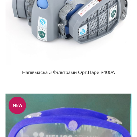
Напівмаска З Фільтрами Орг.пари 9400А
NEW